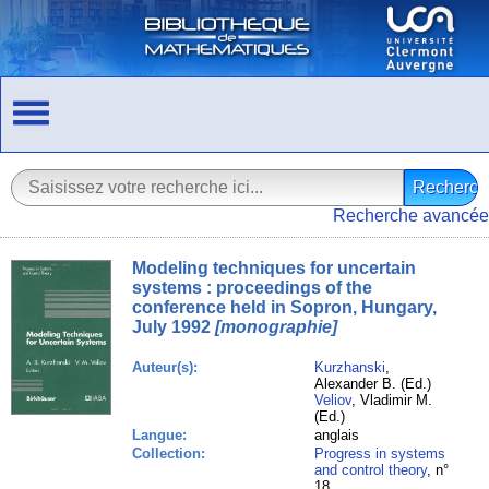
Recherche avancée
Modeling techniques for uncertain
systems : proceedings of the
conference held in Sopron, Hungary,
July 1992
[monographie]
Auteur(s):
Kurzhanski
,
Alexander B. (Ed.)
Veliov
, Vladimir M.
(Ed.)
Langue:
anglais
Collection:
Progress in systems
and control theory
, n°
18