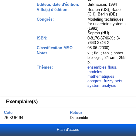
Editeur, date d'édition:
Birkhäuser, 1994
Ville(s) d'édition:
Boston (US), Basel
(CH), Berlin (DE)
Congrés:
Modeling techniques
for uncertain systems
(1992)
Sopron (HU)
ISBN:
0-8176-3746-X ; 3-
7643-3746-X
Classification MSC:
93-06 (2000)
Notes:
xi ; fig. ; tab. ; notes
bibliogr. ; 24 cm ; 288
p.
Thèmes:
ensembles flous
,
modeles
mathematiques
,
congres
,
fuzzy sets
,
system analysis
Exemplaire(s)
Cote
Retour
76 KUR 94
Disponible
Plan d'accès