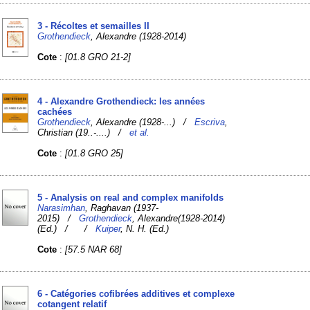
3 - Récoltes et semailles II
Grothendieck
, Alexandre (1928-2014)
Cote
:
[01.8 GRO 21-2]
4 - Alexandre Grothendieck: les années
cachées
Grothendieck
, Alexandre (1928-...) /
Escriva
,
Christian (19..-....) /
et al.
Cote
:
[01.8 GRO 25]
5 - Analysis on real and complex manifolds
Narasimhan
, Raghavan (1937-
2015) /
Grothendieck
, Alexandre(1928-2014)
(Ed.) /
/
Kuiper
, N. H. (Ed.)
Cote
:
[57.5 NAR 68]
6 - Catégories cofibrées additives et complexe
cotangent relatif