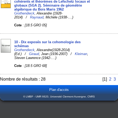
cohérents et théorèmes de Lefschetz locaux et
globaux (SGA 2). Séminaire de géométrie
algébrique du Bois Maris 1962
Grothendieck
, Alexandre (1928-
2014) /
Raynaud
, Michèle (1938-....)
Cote
:
[18.5 GRO 05]
10 - Dix exposés sur la cohomologie des
schémas
Grothendieck
, Alexandre(1928-2014)
(Ed.) /
Giraud
, Jean (1936-2007) /
Kleiman
,
Steven Lawrence (1942-....)
Cote
:
[18.5 GRO 68]
Nombre de résultats : 28
[1]
2
3
Plan d'accès
© LMBP - UMR 6620, Université Clermont Auvergne, CNRS