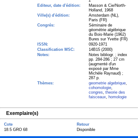
2
Editeur, date d'édition:
Masson & Cie/North-
Holland, 1968
Ville(s) d'édition:
Amsterdam (NL),
Paris (FR)
Congrés:
Séminaire de
géométrie algébrique
du Bois-Marie (1962)
Bures sur Yvette (FR)
ISSN:
0920-1971
Classification MSC:
14B15 (2000)
Notes:
Notes bibliogr. ; index
pp. 284-286 ; 27 cm
(augmenté d'un
exposé par Mme
Michèle Raynaud) ;
287 p.
Thèmes:
geometrie algebrique
,
cohomologie
,
congres
,
theorie des
faisceaux
,
homologie
Exemplaire(s)
Cote
Retour
18.5 GRO 68
Disponible