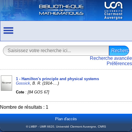
Recherche avancée
Préférences
1 - Hamilton's principle and physical systems
Gossick
, B. R. (1914-....)
Cote
:
[84 GOS 67]
Nombre de résultats : 1
Plan d'accès
© LMBP - UMR 6620, Université Clermont Auvergne, CNRS