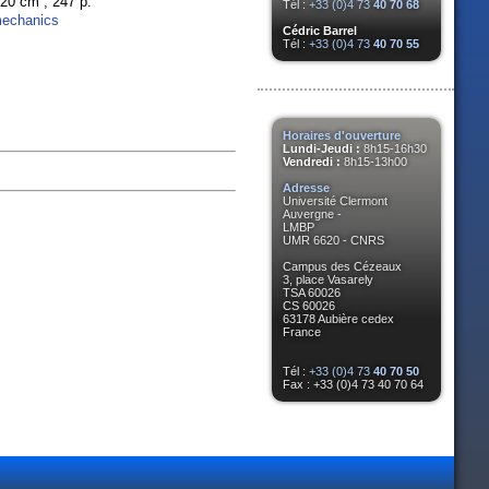
; 20 cm ; 247 p.
Tél :
+33 (0)4 73
40 70 68
mechanics
Cédric Barrel
Tél :
+33 (0)4 73
40 70 55
Horaires d'ouverture
Lundi-Jeudi :
8h15-16h30
Vendredi :
8h15-13h00
Adresse
Université Clermont
Auvergne -
LMBP
UMR 6620 - CNRS
Campus des Cézeaux
3, place Vasarely
TSA 60026
CS 60026
63178 Aubière cedex
France
Tél :
+33 (0)4 73
40 70 50
Fax : +33 (0)4 73 40 70 64