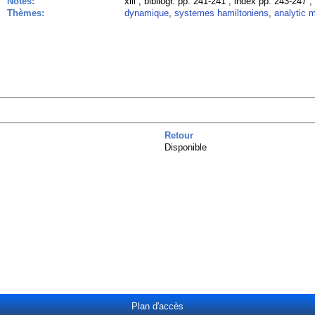
Notes:
xiii ; bibliogr. pp. 241-241 ; index pp. 243-247 
Thèmes:
dynamique
,
systemes hamiltoniens
,
analytic 
Retour
Disponible
Plan d'accès