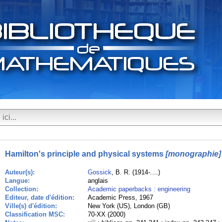
Hamilton's principle and physical systems
[monographie]
Auteur(s):
Gossick
, B. R. (1914-....)
Langue:
anglais
Collection:
Academic paperbacks : engineering
Editeur, date d'édition:
Academic Press, 1967
Ville(s) d'édition:
New York (US), London (GB)
Classification MSC:
70-XX (2000)