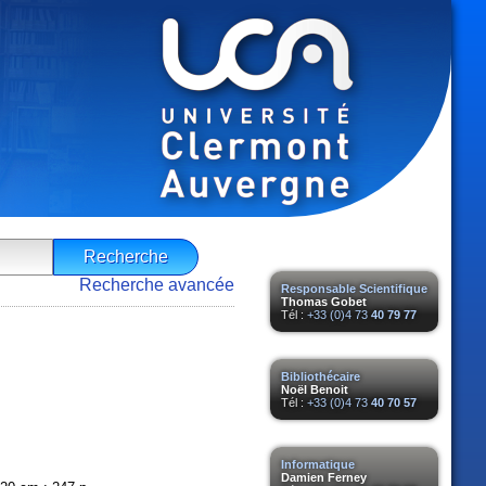
Recherche avancée
Responsable Scientifique
Thomas Gobet
Tél :
+33 (0)4 73
40 79 77
Bibliothécaire
Noël Benoit
Tél :
+33 (0)4 73
40 70 57
Informatique
Damien Ferney