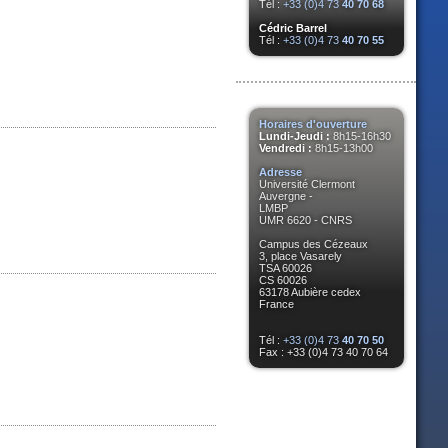
Tél :
+33 (0)4 73
40 70 68
Cédric Barrel
Tél :
+33 (0)4 73
40 70 55
Horaires d'ouverture
Lundi-Jeudi :
8h15-16h30
Vendredi :
8h15-13h00
Adresse
Université Clermont
Auvergne -
LMBP
UMR 6620 - CNRS
Campus des Cézeaux
3, place Vasarely
TSA 60026
CS 60026
63178 Aubière cedex
France
Tél :
+33 (0)4 73
40 70 50
Fax : +33 (0)4 73 40 70 64