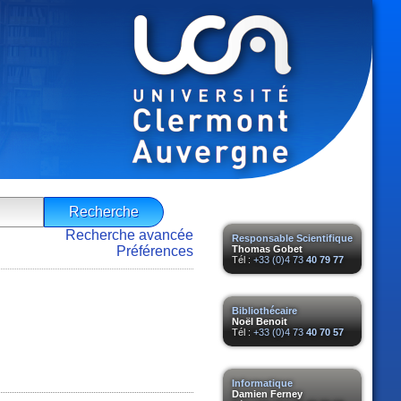
Recherche avancée
Responsable Scientifique
Préférences
Thomas Gobet
Tél :
+33 (0)4 73
40 79 77
Bibliothécaire
Noël Benoit
Tél :
+33 (0)4 73
40 70 57
Informatique
Damien Ferney