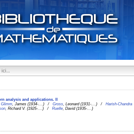
rn analysis and applications. II
/
Glimm
, James (1934-....) /
Gross
, Leonard (1931-....) /
Harish-Chandra
son
, Richard V. (1925-....) /
Ruelle
, David (1935-....)