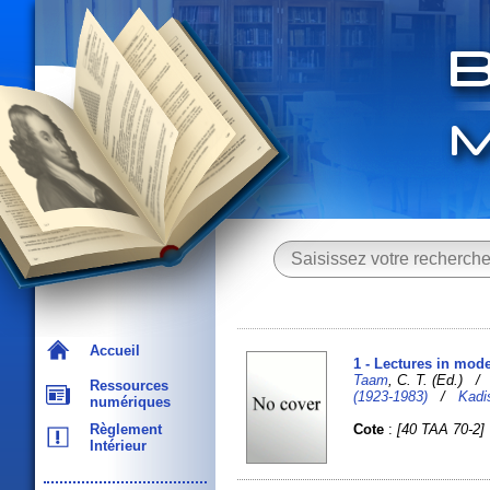
Accueil
1 - Lectures in mode
Taam
, C. T. (Ed.) 
Ressources
(1923-1983)
/
Kadi
numériques
Cote
:
[40 TAA 70-2]
Règlement
Intérieur