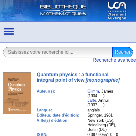
Recherche avancée
Quantum physics : a functional
integral point of view
[monographie]
Auteur(s):
Glimm
, James
(1934-....)
Jaffe
, Arthur
(1937-....)
Langue:
anglais
Editeur, date d'édition:
Springer, 1981
Ville(s) d'édition:
New York (US),
Heidelberg (DE),
Berlin (DE)
ISBN:
0-387-90551-0 ; 0-