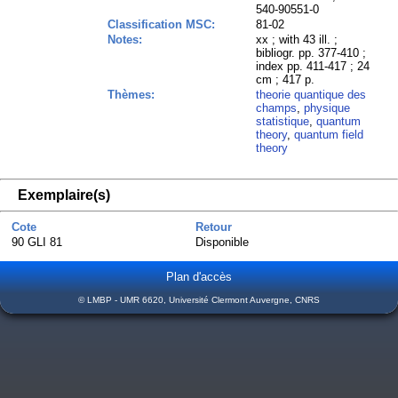
540-90551-0
Classification MSC:
81-02
Notes:
xx ; with 43 ill. ;
bibliogr. pp. 377-410 ;
index pp. 411-417 ; 24
cm ; 417 p.
Thèmes:
theorie quantique des
champs
,
physique
statistique
,
quantum
theory
,
quantum field
theory
Exemplaire(s)
Cote
Retour
90 GLI 81
Disponible
Plan d'accès
© LMBP - UMR 6620, Université Clermont Auvergne, CNRS