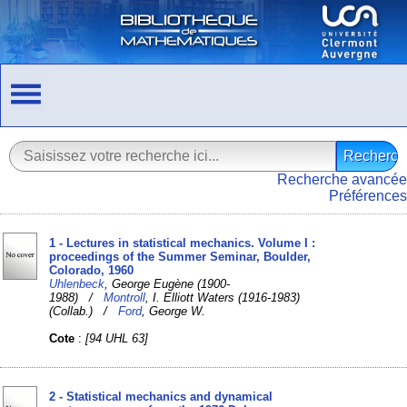
Recherche avancée
Préférences
1 - Lectures in statistical mechanics. Volume I :
proceedings of the Summer Seminar, Boulder,
Colorado, 1960
Uhlenbeck
, George Eugène (1900-
1988) /
Montroll
, I. Elliott Waters (1916-1983)
(Collab.) /
Ford
, George W.
Cote
:
[94 UHL 63]
2 - Statistical mechanics and dynamical