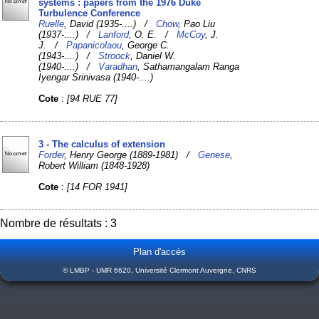
systems : papers from the 1976 Duke
Turbulence Conference
Ruelle
, David (1935-....) /
Chow
, Pao Liu
(1937-....) /
Lanford
, O. E. /
McCoy
, J.
J. /
Papanicolaou
, George C.
(1943-....) /
Stroock
, Daniel W.
(1940-....) /
Varadhan
, Sathamangalam Ranga
Iyengar Srinivasa (1940-....)
Cote
:
[94 RUE 77]
3 - The calculus of extension
Forder
, Henry George (1889-1981) /
Genese
,
Robert William (1848-1928)
Cote
:
[14 FOR 1941]
Nombre de résultats : 3
Plan d'accès
© LMBP - UMR 6620, Université Clermont Auvergne, CNRS