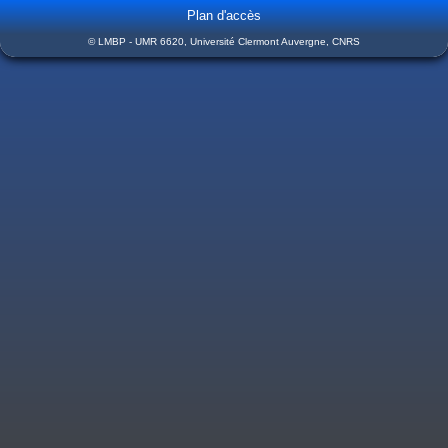
Plan d'accès
© LMBP - UMR 6620, Université Clermont Auvergne, CNRS