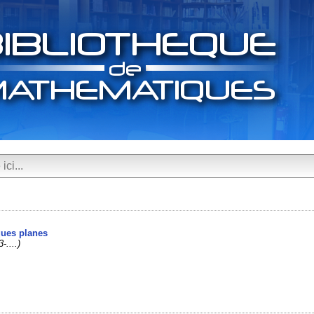
ques planes
-....)