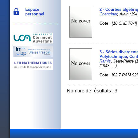
Espace
2 - Courbes algébri
personnel
Chenciner
, Alain (1943
Cote
:
[18 CHE 78-4]
3 - Séries divergen
Polytechnique, Cen
Ramis
, Jean-Pierre 
(1943-....)
Cote
:
[02.7 RAM 92]
Nombre de résultats : 3