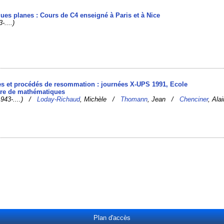
ques planes : Cours de C4 enseigné à Paris et à Nice
-....)
tes et procédés de resommation : journées X-UPS 1991, Ecole
tre de mathématiques
(1943-....) /
Loday-Richaud
, Michèle /
Thomann
, Jean /
Chenciner
, Alai
Plan d'accès