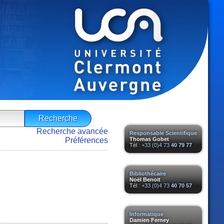
Recherche avancée
Responsable Scientifique
Préférences
Thomas Gobet
Tél :
+33 (0)4 73
40 79 77
Bibliothécaire
Noël Benoit
Tél :
+33 (0)4 73
40 70 57
Informatique
Damien Ferney