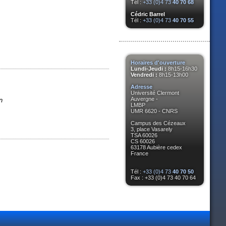
Tél :
+33 (0)4 73
40 70 68
Cédric Barrel
Tél :
+33 (0)4 73
40 70 55
Horaires d'ouverture
Lundi-Jeudi :
8h15-16h30
Vendredi :
8h15-13h00
Adresse
Université Clermont
Auvergne -
n
LMBP
UMR 6620 - CNRS
Campus des Cézeaux
3, place Vasarely
TSA 60026
CS 60026
63178 Aubière cedex
France
Tél :
+33 (0)4 73
40 70 50
Fax : +33 (0)4 73 40 70 64