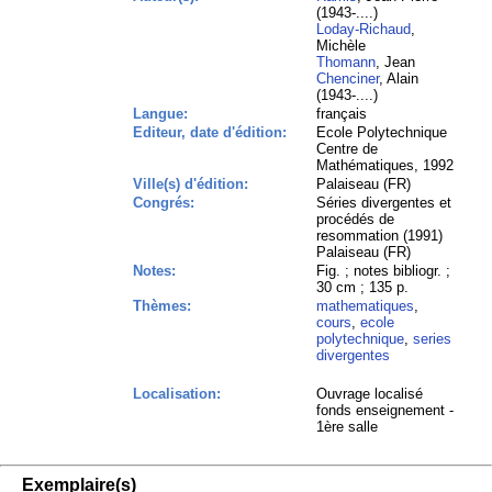
(1943-....)
Loday-Richaud
,
Michèle
Thomann
, Jean
Chenciner
, Alain
(1943-....)
Langue:
français
Editeur, date d'édition:
Ecole Polytechnique
Centre de
Mathématiques, 1992
Ville(s) d'édition:
Palaiseau (FR)
Congrés:
Séries divergentes et
procédés de
resommation (1991)
Palaiseau (FR)
Notes:
Fig. ; notes bibliogr. ;
30 cm ; 135 p.
Thèmes:
mathematiques
,
cours
,
ecole
polytechnique
,
series
divergentes
Localisation:
Ouvrage localisé
fonds enseignement -
1ère salle
Exemplaire(s)