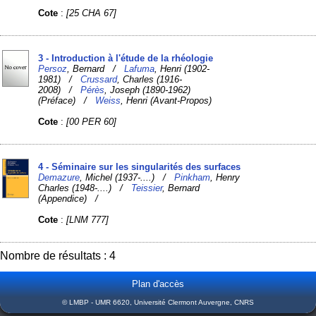
Cote
:
[25 CHA 67]
3 - Introduction à l'étude de la rhéologie
Persoz
, Bernard /
Lafuma
, Henri (1902-
1981) /
Crussard
, Charles (1916-
2008) /
Pérès
, Joseph (1890-1962)
(Préface) /
Weiss
, Henri (Avant-Propos)
Cote
:
[00 PER 60]
4 - Séminaire sur les singularités des surfaces
Demazure
, Michel (1937-....) /
Pinkham
, Henry
Charles (1948-....) /
Teissier
, Bernard
(Appendice) /
Cote
:
[LNM 777]
Nombre de résultats : 4
Plan d'accès
© LMBP - UMR 6620, Université Clermont Auvergne, CNRS