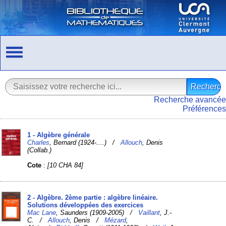
Recherche avancée
Préférences
1 - Algèbre générale
Charles
, Bernard (1924-....) /
Allouch
, Denis
(Collab.)
Cote
:
[10 CHA 84]
2 - Algèbre. 2ème partie : algèbre linéaire.
Solutions développées des exercices
Mac Lane
, Saunders (1909-2005) /
Vaillant
, J.-
C. /
Allouch
, Denis /
Mézard
,