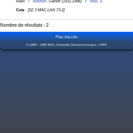
Alain /
Birkhoff
, Garrett (1911-1996) /
Weil
, J.
Cote
:
[02.3 MAC-LAN 73-2]
Nombre de résultats : 2
Plan d'accès
© LMBP - UMR 6620, Université Clermont Auvergne, CNRS