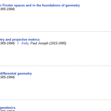
in Finsler spaces and in the foundations of geometry
(1905-1994)
]
try and projective metrics
 (1905-1994) /
Kelly
, Paul Joseph (1915-1995)
 differential geometry
(1905-1994)
 geodesics