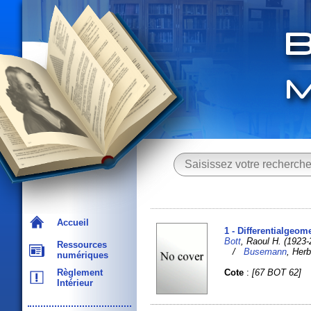
Accueil
1 - Differentialgeom
Bott
, Raoul H. (19
Ressources
/
Busemann
, Her
numériques
Cote
:
[67 BOT 62]
Règlement
Intérieur