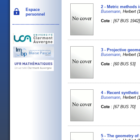
2 - Metric methods 
Espace
Busemann
, Herbert 
personnel
Cote
:
[67 BUS 1942
3 - Projective geome
Busemann
, Herbert
Cote
:
[60 BUS 53]
4 - Recent synthetic
Busemann
, Herbert 
Cote
:
[67 BUS 70]
5 - The geometry of