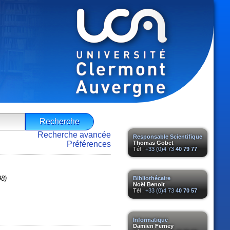
Recherche avancée
Responsable Scientifique
Préférences
Thomas Gobet
Tél :
+33 (0)4 73
40 79 77
98)
Bibliothécaire
Noël Benoit
Tél :
+33 (0)4 73
40 70 57
Informatique
Damien Ferney