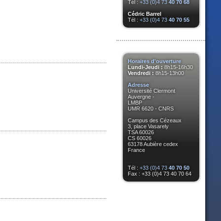
Tél :
+33 (0)4 73
40 70 68
Cédric Barrel
Tél :
+33 (0)4 73
40 70 55
Horaires d'ouverture
Lundi-Jeudi :
8h15-16h30
Vendredi :
8h15-13h00
Adresse
Université Clermont
Auvergne -
LMBP
UMR 6620 - CNRS
Campus des Cézeaux
3, place Vasarely
TSA 60026
CS 60026
63178 Aubière cedex
France
Tél :
+33 (0)4 73
40 70 50
Fax : +33 (0)4 73 40 70 64