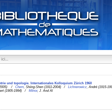
etrie und topologie. Internationales Kolloquium Zürich 1960
23-2005) /
Chern
, Shiing-Shen (1911-2004) /
Lichnerowicz
, André (1915-19
bert (1905-1994) /
Milnor
, J. And Al