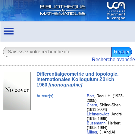
Recherche avancée
Differentialgeometrie und topologie.
Internationales Kolloquium Zürich
1960
[monographie]
Auteur(s):
Bott
, Raoul H. (1923-
2005)
Chern
, Shiing-Shen
(1911-2004)
Lichnerowicz
, André
(1915-1998)
Busemann
, Herbert
(1905-1994)
Milnor
, J. And Al