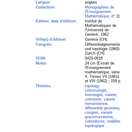
Langue:
anglais
Collection:
Monographies de
l'Enseignement
Mathématique
, n° 11
Editeur, date d'édition:
Institut de
Mathématiques de
l'Université de
Genève, 1962
Ville(s) d'édition:
Genève (CH)
Congrés:
Differentialgeometrie
und topologie (1960)
Zürich (CH)
ISSN:
0425-0818
Notes:
24 cm (Extrait de
l'Enseignement
mathématique, série
II. Tomes VII (1961)
et VIII (1962) ; 159 p.
Thèmes:
topology
,
cohomologie
,
homotopie
,
variete
,
convexite
,
variete
riemannienne
,
differential geometry
,
congres
,
variete
grassmannienne
,
cobordisme
,
stabilite
topologique