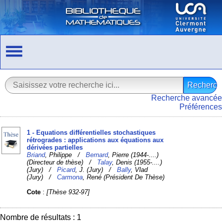
Recherche avancée
Préférences
1 - Equations différentielles stochastiques
rétrogrades : applications aux équations aux
dérivées partielles
Briand
, Philippe /
Bernard
, Pierre (1944-....)
(Directeur de thèse) /
Talay
, Denis (1955-....)
(Jury) /
Picard
, J. (Jury) /
Bally
, Vlad
(Jury) /
Carmona
, René (Président De Thèse)
Cote
:
[Thèse 932-97]
Nombre de résultats : 1