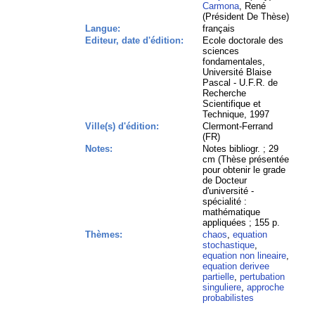
Carmona
, René
(Président De Thèse)
Langue:
français
Editeur, date d'édition:
Ecole doctorale des
sciences
fondamentales,
Université Blaise
Pascal - U.F.R. de
Recherche
Scientifique et
Technique, 1997
Ville(s) d'édition:
Clermont-Ferrand
(FR)
Notes:
Notes bibliogr. ; 29
cm (Thèse présentée
pour obtenir le grade
de Docteur
d'université -
spécialité :
mathématique
appliquées ; 155 p.
Thèmes:
chaos
,
equation
stochastique
,
equation non lineaire
,
equation derivee
partielle
,
pertubation
singuliere
,
approche
probabilistes