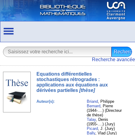
Recherche avancée
Equations différentielles
stochastiques rétrogrades :
applications aux équations aux
dérivées partielles
[thèse]
Auteur(s):
Briand
, Philippe
Bernard
, Pierre
(1944-....) (Directeur
de thèse)
Talay
, Denis
(1955-....) (Jury)
Picard
, J. (Jury)
Bally
, Vlad (Jury)