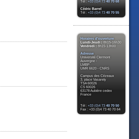
Tél :
+33 (0)4 73
40 70 68
Cédric Barrel
Tél :
+33 (0)4 73
40 70 55
Horaires d'ouverture
Lundi-Jeudi :
8h15-16h30
Vendredi :
8h15-13h00
Adresse
Université Clermont
Auvergne -
LMBP
UMR 6620 - CNRS
Campus des Cézeaux
3, place Vasarely
TSA 60026
CS 60026
63178 Aubière cedex
France
Tél :
+33 (0)4 73
40 70 50
Fax : +33 (0)4 73 40 70 64