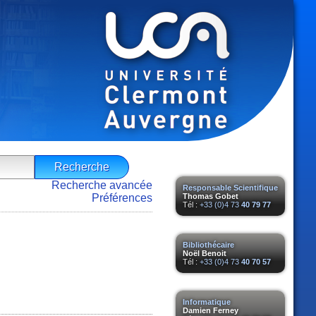
Recherche avancée
Responsable Scientifique
Préférences
Thomas Gobet
Tél :
+33 (0)4 73
40 79 77
Bibliothécaire
Noël Benoit
Tél :
+33 (0)4 73
40 70 57
Informatique
Damien Ferney