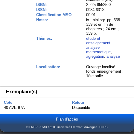
ISBN:
2-225-85525-0
ISSN:
0984-631X
Classification MSC:
00-01
Notes:
ix ; bibliogr. pp. 338-
339 et en fin de
chapitres ; 24 cm ;
339 p.
Thèmes:
etude et
enseignement
,
analyse
mathematique
,
agregation
,
analyse
Localisation:
Ouvrage localisé
fonds enseignement :
1ère salle
Exemplaire(s)
Cote
Retour
40 AVE 97A
Disponible
Plan d'accès
© LMBP - UMR 6620, Université Clermont Auvergne, CNRS