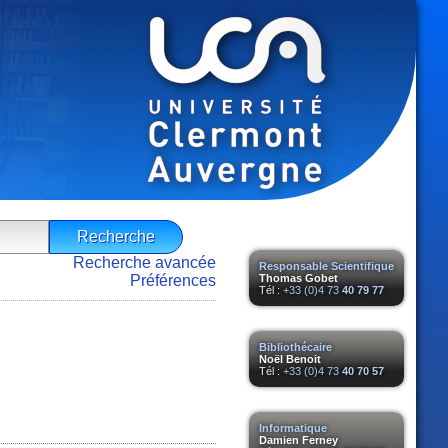
Recherche avancée
Responsable Scientifique
Préférences
Thomas Gobet
Tél :
+33 (0)4 73
40 79 77
Bibliothécaire
Noël Benoit
Tél :
+33 (0)4 73
40 70 57
Informatique
Damien Ferney