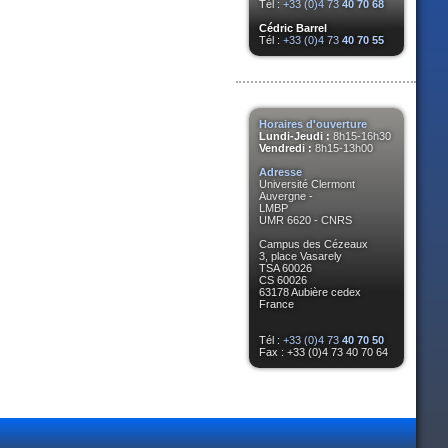
Tél :
+33 (0)4 73
40 70 68
Cédric Barrel
Tél :
+33 (0)4 73
40 70 55
Horaires d'ouverture
Lundi-Jeudi :
8h15-16h30
Vendredi :
8h15-13h00
Adresse
Université Clermont
Auvergne -
LMBP
UMR 6620 - CNRS
Campus des Cézeaux
3, place Vasarely
TSA 60026
CS 60026
63178 Aubière cedex
France
Tél :
+33 (0)4 73
40 70 50
Fax : +33 (0)4 73 40 70 64