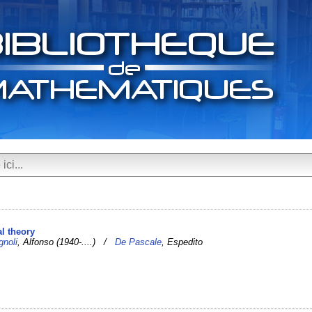
al theory
gnoli
, Alfonso (1940-....) /
De Pascale
, Espedito