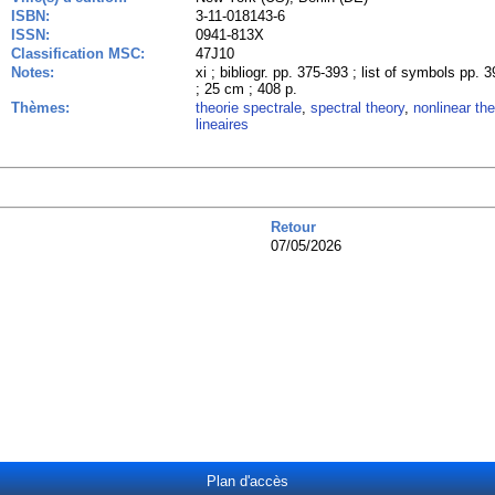
ISBN:
3-11-018143-6
ISSN:
0941-813X
Classification MSC:
47J10
Notes:
xi ; bibliogr. pp. 375-393 ; list of symbols pp.
; 25 cm ; 408 p.
Thèmes:
theorie spectrale
,
spectral theory
,
nonlinear the
lineaires
Retour
07/05/2026
Plan d'accès