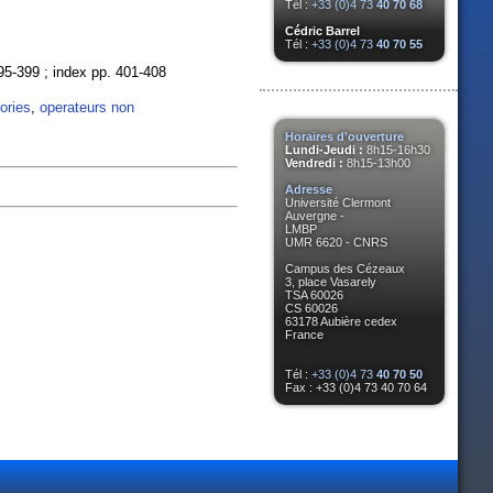
Tél :
+33 (0)4 73
40 70 68
Cédric Barrel
Tél :
+33 (0)4 73
40 70 55
 395-399 ; index pp. 401-408
ories
,
operateurs non
Horaires d'ouverture
Lundi-Jeudi :
8h15-16h30
Vendredi :
8h15-13h00
Adresse
Université Clermont
Auvergne -
LMBP
UMR 6620 - CNRS
Campus des Cézeaux
3, place Vasarely
TSA 60026
CS 60026
63178 Aubière cedex
France
Tél :
+33 (0)4 73
40 70 50
Fax : +33 (0)4 73 40 70 64