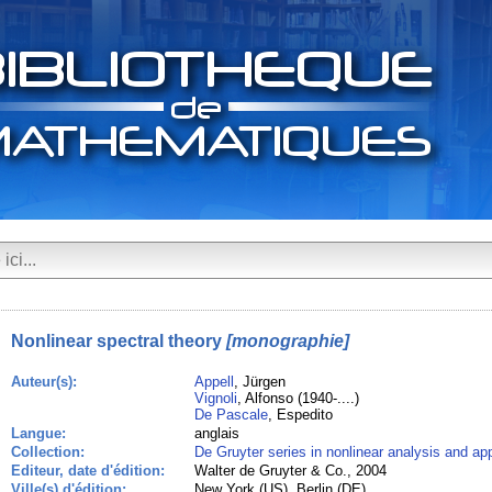
Nonlinear spectral theory
[monographie]
Auteur(s):
Appell
, Jürgen
Vignoli
, Alfonso (1940-....)
De Pascale
, Espedito
Langue:
anglais
Collection:
De Gruyter series in nonlinear analysis and app
Editeur, date d'édition:
Walter de Gruyter & Co., 2004
Ville(s) d'édition:
New York (US), Berlin (DE)