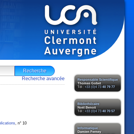
Recherche avancée
Responsable Scientifique
Thomas Gobet
Tél :
+33 (0)4 73
40 79 77
Bibliothécaire
Noël Benoit
Tél :
+33 (0)4 73
40 70 57
lications
, n° 10
Informatique
Damien Ferney