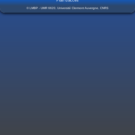
Plan d'accès
© LMBP - UMR 6620, Université Clermont Auvergne, CNRS