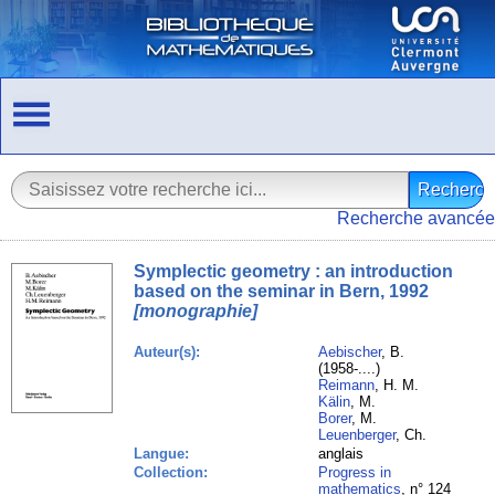
Recherche avancée
Symplectic geometry : an introduction
based on the seminar in Bern, 1992
[monographie]
Auteur(s):
Aebischer
, B.
(1958-....)
Reimann
, H. M.
Kälin
, M.
Borer
, M.
Leuenberger
, Ch.
Langue:
anglais
Collection:
Progress in
mathematics
, n° 124