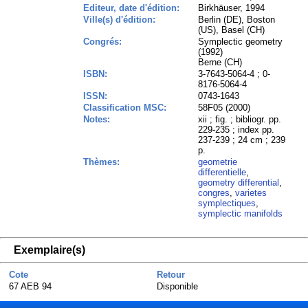
Editeur, date d'édition:
Birkhäuser, 1994
Ville(s) d'édition:
Berlin (DE), Boston
(US), Basel (CH)
Congrés:
Symplectic geometry
(1992)
Berne (CH)
ISBN:
3-7643-5064-4 ; 0-
8176-5064-4
ISSN:
0743-1643
Classification MSC:
58F05 (2000)
Notes:
xii ; fig. ; bibliogr. pp.
229-235 ; index pp.
237-239 ; 24 cm ; 239
p.
Thèmes:
geometrie
differentielle
,
geometry differential
,
congres
,
varietes
symplectiques
,
symplectic manifolds
Exemplaire(s)
Cote
Retour
67 AEB 94
Disponible