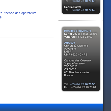
Tél :
+33 (0)4 73
40 70 68
Cédric Barrel
Tél :
+33 (0)4 73
40 70 55
es
,
theorie des operateurs
,
gs
Horaires d'ouverture
Lundi-Jeudi :
8h15-16h30
Vendredi :
8h15-13h00
Adresse
Université Clermont
Auvergne -
LMBP
UMR 6620 - CNRS
Campus des Cézeaux
3, place Vasarely
TSA 60026
CS 60026
63178 Aubière cedex
France
Tél :
+33 (0)4 73
40 70 50
Fax : +33 (0)4 73 40 70 64