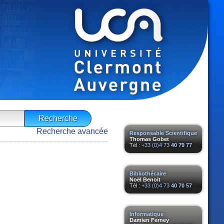
Recherche avancée
Responsable Scientifique
Thomas Gobet
Tél :
+33 (0)4 73
40 79 77
Bibliothécaire
Noël Benoit
Tél :
+33 (0)4 73
40 70 57
Informatique
Damien Ferney