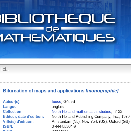
Bifurcation of maps and applications
[monographie]
Auteur(s):
Iooss
, Gérard
Langue:
anglais
Collection:
North-Holland mathematics studies
, n° 33
Editeur, date d'édition:
North-Holland Publishing Company, Inc., 1979
Ville(s) d'édition:
Amsterdam (NL), New York (US), Oxford (GB)
ISBN:
0-444-85304-9