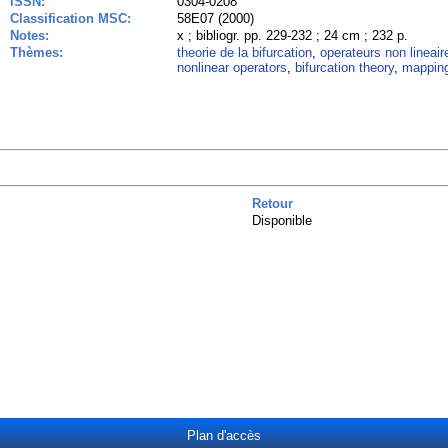
ISSN:
0304-0208
Classification MSC:
58E07 (2000)
Notes:
x ; bibliogr. pp. 229-232 ; 24 cm ; 232 p.
Thèmes:
theorie de la bifurcation
,
operateurs non lineair
nonlinear operators
,
bifurcation theory
,
mappin
Retour
Disponible
Plan d'accès