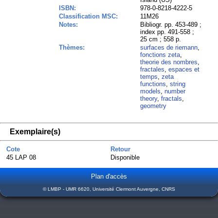
ISBN:
978-0-8218-4222-5
Classification MSC:
11M26
Notes:
Bibliogr. pp. 453-489 ;
index pp. 491-558 ;
25 cm ; 558 p.
Thèmes:
surfaces de riemann
,
fonctions zeta
,
theorie des nombres
,
fractales
,
espaces et
temps
,
zeta
functions
,
string
models
,
number
theory
,
fractals
,
geometry
Exemplaire(s)
Cote
Retour
45 LAP 08
Disponible
Plan d'accès
© LMBP - UMR 6620, Université Clermont Auvergne, CNRS