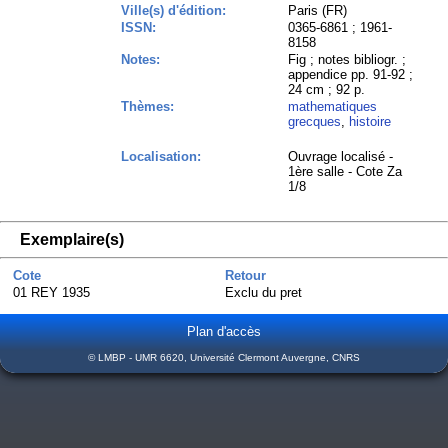
Ville(s) d'édition:
Paris (FR)
ISSN:
0365-6861 ; 1961-
8158
Notes:
Fig ; notes bibliogr. ;
appendice pp. 91-92 ;
24 cm ; 92 p.
Thèmes:
mathematiques
grecques
,
histoire
Localisation:
Ouvrage localisé -
1ère salle - Cote Za
1/8
Exemplaire(s)
Cote
Retour
01 REY 1935
Exclu du pret
Plan d'accès
© LMBP - UMR 6620, Université Clermont Auvergne, CNRS