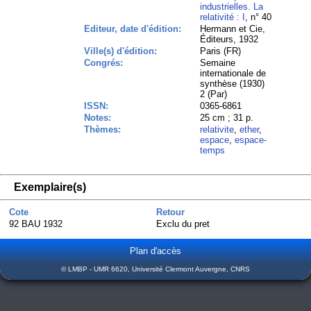
industrielles. La
relativité : I
, n° 40
Editeur, date d'édition:
Hermann et Cie,
Éditeurs, 1932
Ville(s) d'édition:
Paris (FR)
Congrés:
Semaine
internationale de
synthèse (1930)
2 (Par)
ISSN:
0365-6861
Notes:
25 cm ; 31 p.
Thèmes:
relativite
,
ether
,
espace
,
espace-
temps
Exemplaire(s)
Cote
Retour
92 BAU 1932
Exclu du pret
Plan d'accès
© LMBP - UMR 6620, Université Clermont Auvergne, CNRS