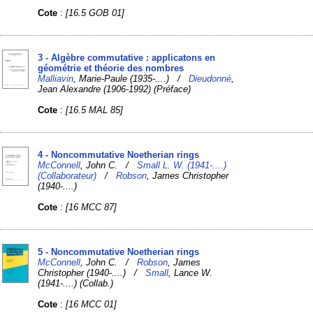
Cote
:
[16.5 GOB 01]
3 - Algèbre commutative : applicatons en
géométrie et théorie des nombres
Malliavin
, Marie-Paule (1935-....) /
Dieudonné
,
Jean Alexandre (1906-1992) (Préface)
Cote
:
[16.5 MAL 85]
4 - Noncommutative Noetherian rings
McConnell
, John C. /
Small L. W. (1941-....)
(Collaborateur)
/
Robson
, James Christopher
(1940-....)
Cote
:
[16 MCC 87]
5 - Noncommutative Noetherian rings
McConnell
, John C. /
Robson
, James
Christopher (1940-....) /
Small
, Lance W.
(1941-....) (Collab.)
Cote
:
[16 MCC 01]