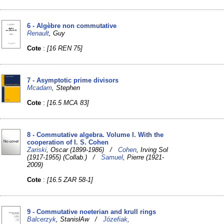
6 - Algèbre non commutative
Renault
, Guy
Cote
:
[16 REN 75]
7 - Asymptotic prime divisors
Mcadam
, Stephen
Cote
:
[16.5 MCA 83]
8 - Commutative algebra. Volume I. With the
cooperation of I. S. Cohen
Zariski
, Oscar (1899-1986) /
Cohen
, Irving Sol
(1917-1955) (Collab.) /
Samuel
, Pierre (1921-
2009)
Cote
:
[16.5 ZAR 58-1]
9 - Commutative noeterian and krull rings
Balcerzyk
, StanisłAw /
Józefiak
,