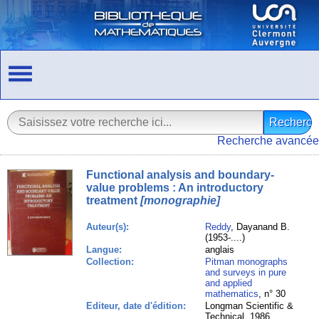
Recherche avancée
Functional analysis and boundary-
value problems : An introductory
treatment
[monographie]
Auteur(s):
Reddy
, Dayanand B.
(1953-....)
Langue:
anglais
Collection:
Pitman monographs
and surveys in pure
and applied
mathematics
, n° 30
Editeur, date d'édition:
Longman Scientific &
Technical, 1986