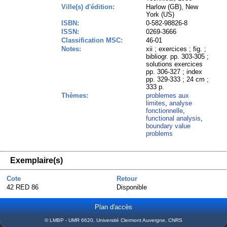
Ville(s) d'édition:
Harlow (GB), New
York (US)
ISBN:
0-582-98826-8
ISSN:
0269-3666
Classification MSC:
46-01
Notes:
xii ; exercices ; fig. ;
bibliogr. pp. 303-305 ;
solutions exercices
pp. 306-327 ; index
pp. 329-333 ; 24 cm ;
333 p.
Thèmes:
problemes aux
limites
,
analyse
fonctionnelle
,
functional analysis
,
boundary value
problems
Exemplaire(s)
Cote
Retour
42 RED 86
Disponible
Plan d'accès
© LMBP - UMR 6620, Université Clermont Auvergne, CNRS