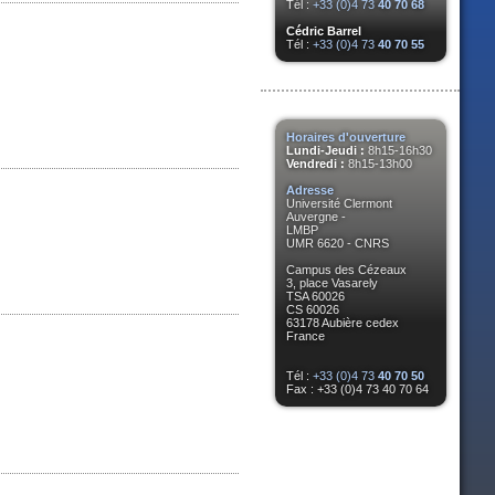
Tél :
+33 (0)4 73
40 70 68
Cédric Barrel
Tél :
+33 (0)4 73
40 70 55
Horaires d'ouverture
Lundi-Jeudi :
8h15-16h30
Vendredi :
8h15-13h00
Adresse
Université Clermont
Auvergne -
LMBP
UMR 6620 - CNRS
Campus des Cézeaux
3, place Vasarely
TSA 60026
CS 60026
63178 Aubière cedex
France
Tél :
+33 (0)4 73
40 70 50
Fax : +33 (0)4 73 40 70 64