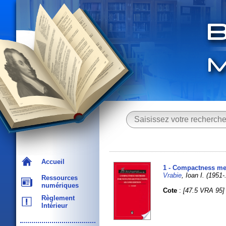
Accueil
1 - Compactness met
Vrabie
, Ioan I. (1951-.
Ressources
numériques
Cote
:
[47.5 VRA 95]
Règlement
Intérieur