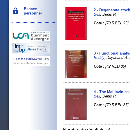
Espace
2 - Degenerate stoch
personnel
Bell
, Denis R.
Cote
:
[70.5 BEL 95]
3 - Functional anal
Reddy
, Dayanand B. (
Cote
:
[42 RED 86]
4 - The Malliavin ca
Bell
, Denis R.
Cote
:
[70.5 BEL 87]
Nombre de résultats : 4