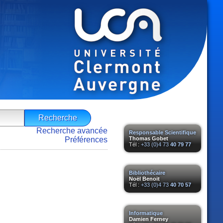
Recherche avancée
Responsable Scientifique
Préférences
Thomas Gobet
Tél :
+33 (0)4 73
40 79 77
Bibliothécaire
Noël Benoit
Tél :
+33 (0)4 73
40 70 57
Informatique
Damien Ferney