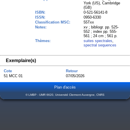
York (US), Cambridge
(GB)
ISBN:
0-521-56141-8
ISSN:
0950-6330
Classification MSC:
55Txx
Notes:
xv ; bibliogr. pp. 525-
552 ; index pp. 555-
561 ; 24 cm ; 561 p.
Thèmes:
suites spectrales
,
spectral sequences
Exemplaire(s)
Cote
Retour
51 MCC 01
07/05/2026
Plan d'accès
© LMBP - UMR 6620, Université Clermont Auvergne, CNRS