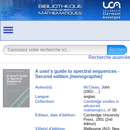
Recherche avancée
A user's guide to spectral sequences -
Second edition
[monographie]
Auteur(s):
McCleary
, John
(1952-....)
Langue:
anglais
Collection:
Cambridge studies in
advanced
mathematics
, n° 58
Editeur, date d'édition:
Cambridge University
Press, 2001 (2nd
édition)
Ville(s) d'édition:
Melbourne (AU), New