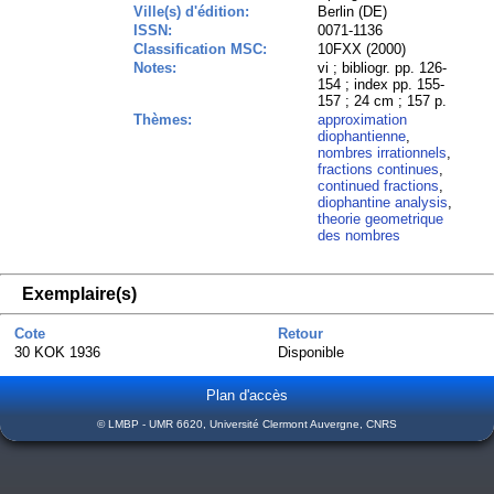
Ville(s) d'édition:
Berlin (DE)
ISSN:
0071-1136
Classification MSC:
10FXX (2000)
Notes:
vi ; bibliogr. pp. 126-
154 ; index pp. 155-
157 ; 24 cm ; 157 p.
Thèmes:
approximation
diophantienne
,
nombres irrationnels
,
fractions continues
,
continued fractions
,
diophantine analysis
,
theorie geometrique
des nombres
Exemplaire(s)
Cote
Retour
30 KOK 1936
Disponible
Plan d'accès
© LMBP - UMR 6620, Université Clermont Auvergne, CNRS