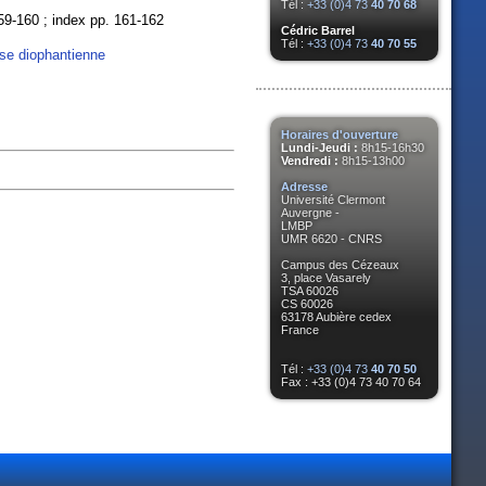
Tél :
+33 (0)4 73
40 70 68
 159-160 ; index pp. 161-162
Cédric Barrel
Tél :
+33 (0)4 73
40 70 55
se diophantienne
Horaires d'ouverture
Lundi-Jeudi :
8h15-16h30
Vendredi :
8h15-13h00
Adresse
Université Clermont
Auvergne -
LMBP
UMR 6620 - CNRS
Campus des Cézeaux
3, place Vasarely
TSA 60026
CS 60026
63178 Aubière cedex
France
Tél :
+33 (0)4 73
40 70 50
Fax : +33 (0)4 73 40 70 64