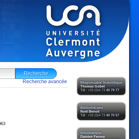
Recherche avancée
Responsable Scientifique
Thomas Gobet
Tél :
+33 (0)4 73
40 79 77
Bibliothécaire
Noël Benoit
Tél :
+33 (0)4 73
40 70 57
963
Informatique
Damien Ferney