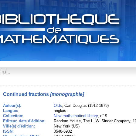
Continued fractions
[monographie]
Auteur(s):
Olds
, Carl Douglas (1912-1979)
Langue:
anglais
Collection:
New mathematical library
, n° 9
Editeur, date d'édition:
Random House, The L. W. Singer Company, 1
Ville(s) d'édition:
New York (US)
ISSN:
0548-5932