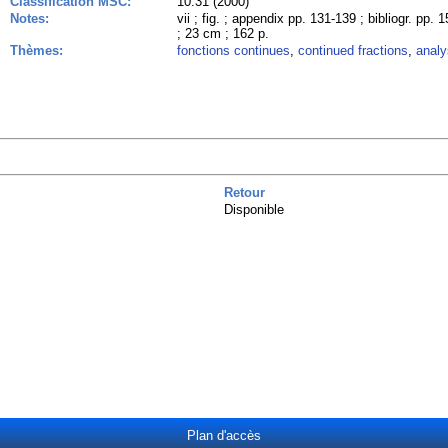
Classification MSC:
10.31 (2000)
Notes:
vii ; fig. ; appendix pp. 131-139 ; bibliogr. pp.
; 23 cm ; 162 p.
Thèmes:
fonctions continues
,
continued fractions
,
analy
Retour
Disponible
Plan d'accès