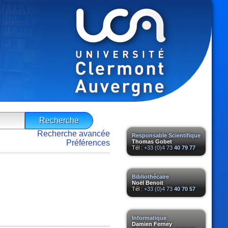
Recherche avancée
Responsable Scientifique
Préférences
Thomas Gobet
Tél :
+33 (0)4 73
40 79 77
Bibliothécaire
Noël Benoit
Tél :
+33 (0)4 73
40 70 57
Informatique
Damien Ferney