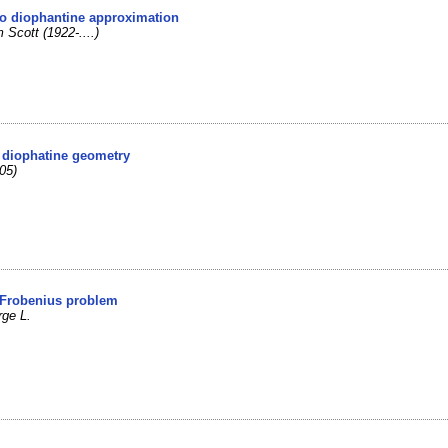
 to diophantine approximation
 Scott (1922-....)
 diophatine geometry
05)
e Frobenius problem
rge L.