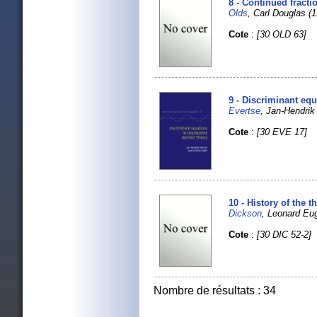
8 - Continued fracti
Olds
, Carl Douglas (
Cote
:
[30 OLD 63]
9 - Discriminant eq
Evertse
, Jan-Hendr
Cote
:
[30 EVE 17]
10 - History of the 
Dickson
, Leonard Eu
Cote
:
[30 DIC 52-2]
Nombre de résultats : 34