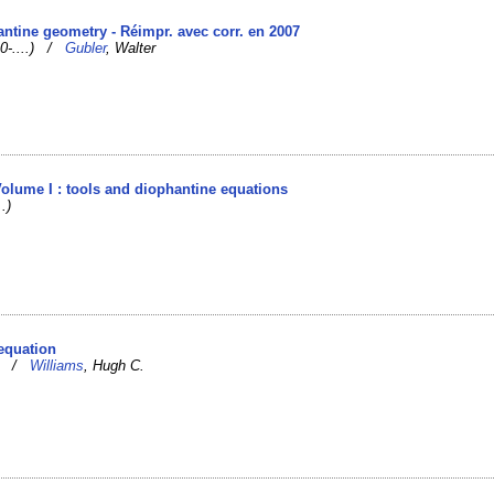
antine geometry - Réimpr. avec corr. en 2007
40-....) /
Gubler
, Walter
Volume I : tools and diophantine equations
.)
 equation
J. /
Williams
, Hugh C.