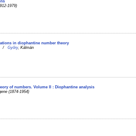
ons
1912-1979)
uations in diophantine number theory
ik /
Győry
, Kálmán
theory of numbers. Volume II : Diophantine analysis
gene (1874-1954)