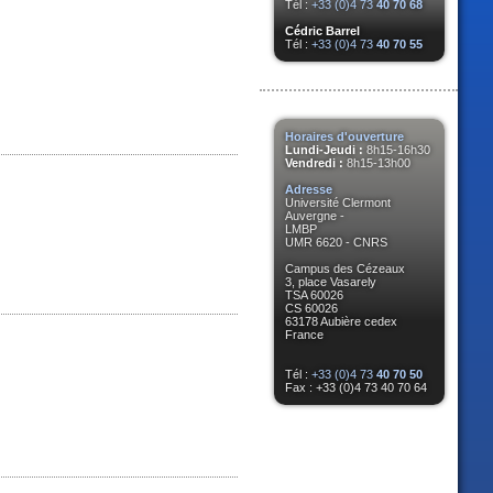
Tél :
+33 (0)4 73
40 70 68
Cédric Barrel
Tél :
+33 (0)4 73
40 70 55
Horaires d'ouverture
Lundi-Jeudi :
8h15-16h30
Vendredi :
8h15-13h00
Adresse
Université Clermont
Auvergne -
LMBP
UMR 6620 - CNRS
Campus des Cézeaux
3, place Vasarely
TSA 60026
CS 60026
63178 Aubière cedex
France
Tél :
+33 (0)4 73
40 70 50
Fax : +33 (0)4 73 40 70 64