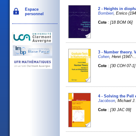
2 - Heights in dioph
Espace
Bombieri
, Enrico (19
personnel
Cote
:
[18 BOM 06]
3 - Number theory. 
Cohen
, Henri (1947-...
Cote
:
[30 COH 07-1]
4 - Solving the Pell
Jacobson
, Michael 
Cote
:
[30 JAC 09]