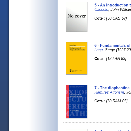
5 - An introduction
Cassels
, John William
Cote
:
[30 CAS 57]
6 - Fundamentals of
Lang
, Serge (1927-20
Cote
:
[18 LAN 83]
7 - The diophantin
Ramírez Alfonsín
, Jo
Cote
:
[30 RAM 05]