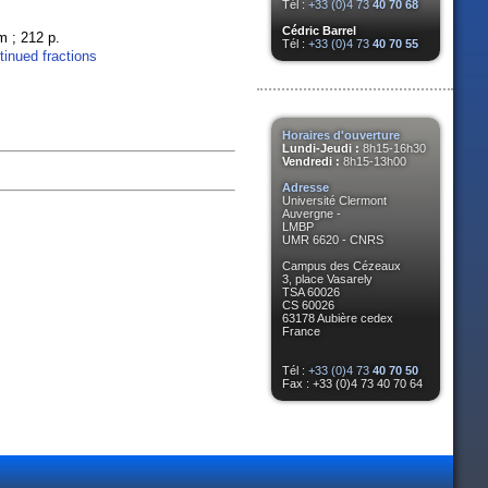
Tél :
+33 (0)4 73
40 70 68
Cédric Barrel
cm ; 212 p.
Tél :
+33 (0)4 73
40 70 55
tinued fractions
Horaires d'ouverture
Lundi-Jeudi :
8h15-16h30
Vendredi :
8h15-13h00
Adresse
Université Clermont
Auvergne -
LMBP
UMR 6620 - CNRS
Campus des Cézeaux
3, place Vasarely
TSA 60026
CS 60026
63178 Aubière cedex
France
Tél :
+33 (0)4 73
40 70 50
Fax : +33 (0)4 73 40 70 64