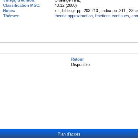
Ville(s) d'édition:
Groningen (NL)
Classification MSC:
40.12 (2000)
Notes:
xii ; bibliogr. pp. 203-210 ; index pp. 211 ; 23 
Thèmes:
theorie approximation
,
fractions continues
,
con
Retour
Disponible
Plan d'accès