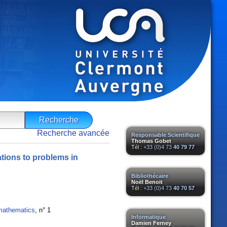
Recherche avancée
Responsable Scientifique
Thomas Gobet
Tél :
+33 (0)4 73
40 79 77
ations to problems in
Bibliothécaire
Noël Benoit
Tél :
+33 (0)4 73
40 70 57
 mathematics
, n° 1
Informatique
Damien Ferney