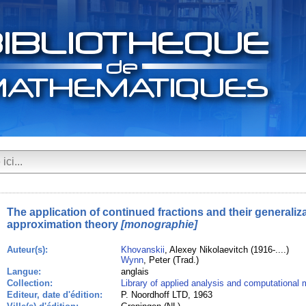
The application of continued fractions and their generaliz
approximation theory
[monographie]
Auteur(s):
Khovanskii
, Alexey Nikolaevitch (1916-....)
Wynn
, Peter (Trad.)
Langue:
anglais
Collection:
Library of applied analysis and computational
Editeur, date d'édition:
P. Noordhoff LTD, 1963