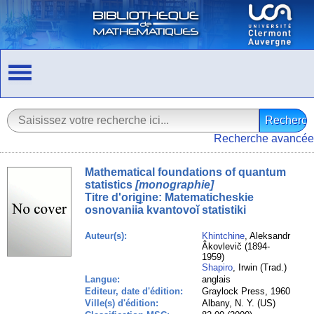
Recherche avancée
Mathematical foundations of quantum
statistics
[monographie]
Titre d'origine:
Matematicheskie
osnovanii︠a︡ kvantovoĭ statistiki
Auteur(s):
Khintchine
, Aleksandr
Âkovlevič (1894-
1959)
Shapiro
, Irwin (Trad.)
Langue:
anglais
Editeur, date d'édition:
Graylock Press, 1960
Ville(s) d'édition:
Albany, N. Y. (US)