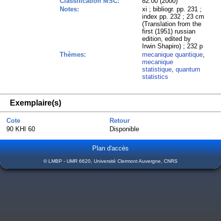
Classification MSC:
82.00 (2000)
Notes:
xi ; bibliogr. pp. 231 ;
index pp. 232 ; 23 cm
(Translation from the
first (1951) russian
edition, edited by
Irwin Shapiro) ; 232 p
Thèmes:
mecanique quantique
,
mecanique
statistique
,
quantum
statistics
Exemplaire(s)
Cote
Retour
90 KHI 60
Disponible
Plan d'accès
© LMBP - UMR 6620, Université Clermont Auvergne, CNRS