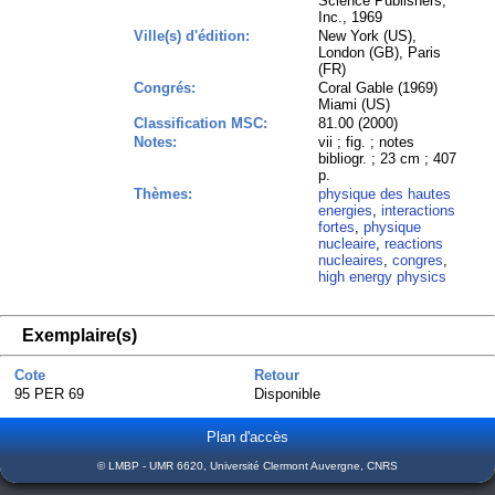
Science Publishers,
Inc., 1969
Ville(s) d'édition:
New York (US),
London (GB), Paris
(FR)
Congrés:
Coral Gable (1969)
Miami (US)
Classification MSC:
81.00 (2000)
Notes:
vii ; fig. ; notes
bibliogr. ; 23 cm ; 407
p.
Thèmes:
physique des hautes
energies
,
interactions
fortes
,
physique
nucleaire
,
reactions
nucleaires
,
congres
,
high energy physics
Exemplaire(s)
Cote
Retour
95 PER 69
Disponible
Plan d'accès
© LMBP - UMR 6620, Université Clermont Auvergne, CNRS