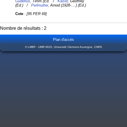
Gudehus
, Timm (Ed. /
Kaiser
, Geoffrey
(Ed.) /
Perlmutter
, Arnod (1928-....) (Ed.)
Cote
:
[95 PER 69]
Nombre de résultats : 2
Plan d'accès
© LMBP - UMR 6620, Université Clermont Auvergne, CNRS