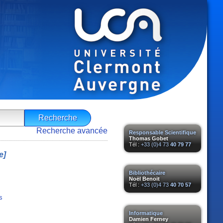
Recherche avancée
Responsable Scientifique
Thomas Gobet
Tél :
+33 (0)4 73
40 79 77
e]
Bibliothécaire
Noël Benoit
Tél :
+33 (0)4 73
40 70 57
s
Informatique
Damien Ferney