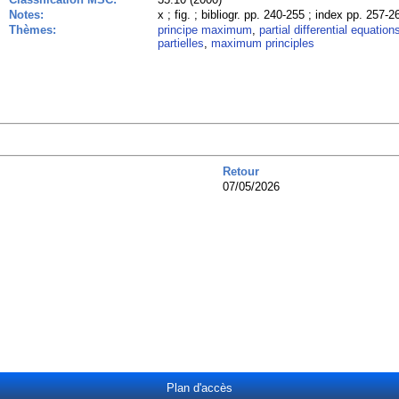
Notes:
x ; fig. ; bibliogr. pp. 240-255 ; index pp. 257-
Thèmes:
principe maximum
,
partial differential equation
partielles
,
maximum principles
Retour
07/05/2026
Plan d'accès