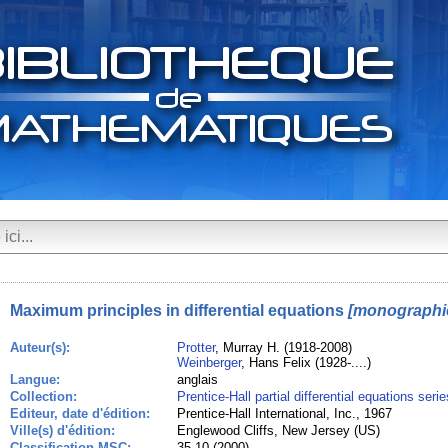
Maximum principles in differential equations
[monographi
Auteur(s):
Protter
, Murray H. (1918-2008)
Weinberger
, Hans Felix (1928-....)
Langue:
anglais
Collection:
Prentice-Hall partial differential equations serie
Editeur, date d'édition:
Prentice-Hall International, Inc., 1967
Ville(s) d'édition:
Englewood Cliffs, New Jersey (US)
Classification MSC:
35.10 (2000)