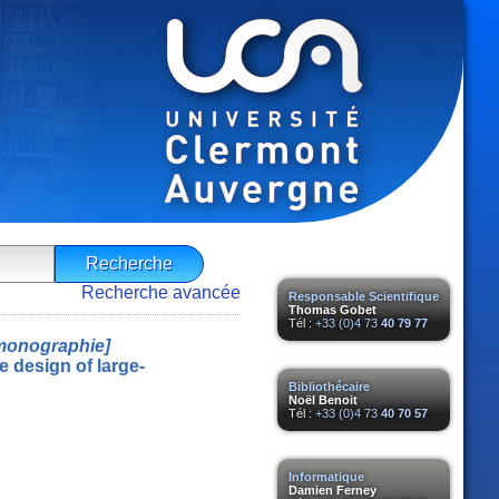
Recherche avancée
Responsable Scientifique
Thomas Gobet
Tél :
+33 (0)4 73
40 79 77
monographie]
e design of large-
Bibliothécaire
Noël Benoit
Tél :
+33 (0)4 73
40 70 57
Informatique
Damien Ferney