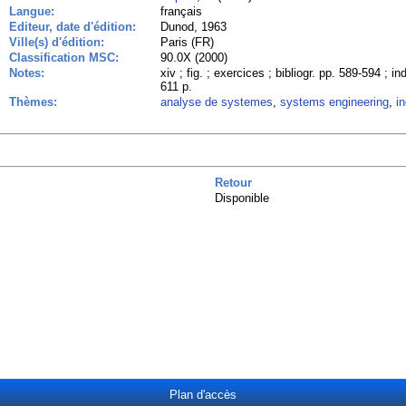
Langue:
français
Editeur, date d'édition:
Dunod, 1963
Ville(s) d'édition:
Paris (FR)
Classification MSC:
90.0X (2000)
Notes:
xiv ; fig. ; exercices ; bibliogr. pp. 589-594 ; 
611 p.
Thèmes:
analyse de systemes
,
systems engineering
,
i
Retour
Disponible
Plan d'accès