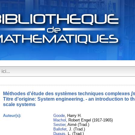
Méthodes d'étude des systèmes techniques complexes
[
Titre d'origine:
System engineering. - an introduction to th
scale systems
Auteur(s):
Goode
, Harry H.
Machol
, Robert Engel (1917-1965)
Sestier
, Aimé (Trad.)
Ballofet
, J. (Trad.)
Dupuis
, L. (Trad.)