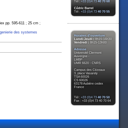
Tél :
+33 (0)4 73
40 70 68
Cédric Barrel
Tél :
+33 (0)4 73
40 70 55
index pp. 595-611 ; 25 cm ;
ngenierie des systemes
Horaires d'ouverture
Lundi-Jeudi :
8h15-16h30
Vendredi :
8h15-13h00
Adresse
Université Clermont
Auvergne -
LMBP
UMR 6620 - CNRS
Campus des Cézeaux
3, place Vasarely
TSA 60026
CS 60026
63178 Aubière cedex
France
Tél :
+33 (0)4 73
40 70 50
Fax : +33 (0)4 73 40 70 64