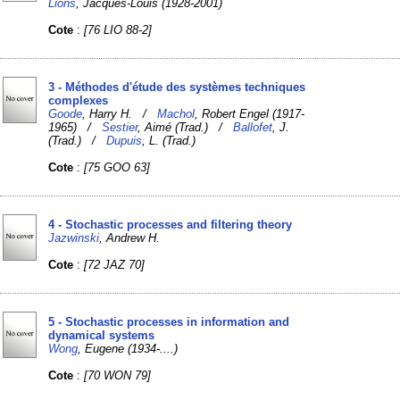
Lions
, Jacques-Louis (1928-2001)
Cote
:
[76 LIO 88-2]
3 - Méthodes d'étude des systèmes techniques
complexes
Goode
, Harry H. /
Machol
, Robert Engel (1917-
1965) /
Sestier
, Aimé (Trad.) /
Ballofet
, J.
(Trad.) /
Dupuis
, L. (Trad.)
Cote
:
[75 GOO 63]
4 - Stochastic processes and filtering theory
Jazwinski
, Andrew H.
Cote
:
[72 JAZ 70]
5 - Stochastic processes in information and
dynamical systems
Wong
, Eugene (1934-....)
Cote
:
[70 WON 79]