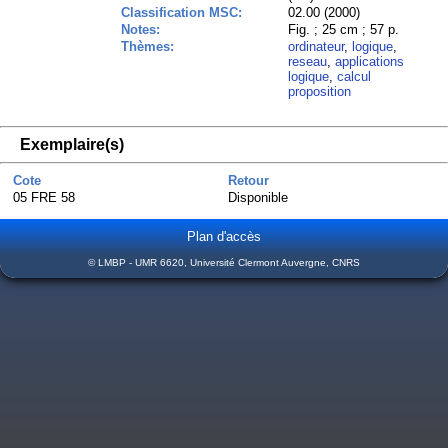
Classification MSC:
02.00 (2000)
Notes:
Fig. ; 25 cm ; 57 p.
Thèmes:
ordinateur
,
logique
,
reseau
,
applications
logique
,
calcul
proposition
Exemplaire(s)
Cote
Retour
05 FRE 58
Disponible
Plan d'accès
© LMBP - UMR 6620, Université Clermont Auvergne, CNRS