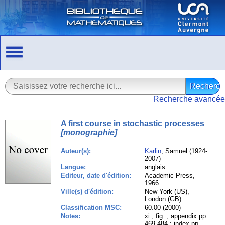
Recherche avancée
A first course in stochastic processes
[monographie]
Auteur(s):
Karlin
, Samuel (1924-
2007)
Langue:
anglais
Editeur, date d'édition:
Academic Press,
1966
Ville(s) d'édition:
New York (US),
London (GB)
Classification MSC:
60.00 (2000)
Notes:
xi ; fig. ; appendix pp.
469-484 ; index pp.