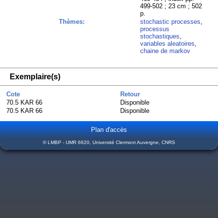
499-502 ; 23 cm ; 502
p.
Thèmes:
stochastic processes
,
processus
stochastiques
,
variables aleatoires
,
chaine de markov
Exemplaire(s)
Cote
Retour
70.5 KAR 66
Disponible
70.5 KAR 66
Disponible
Plan d'accès
© LMBP - UMR 6620, Université Clermont Auvergne, CNRS