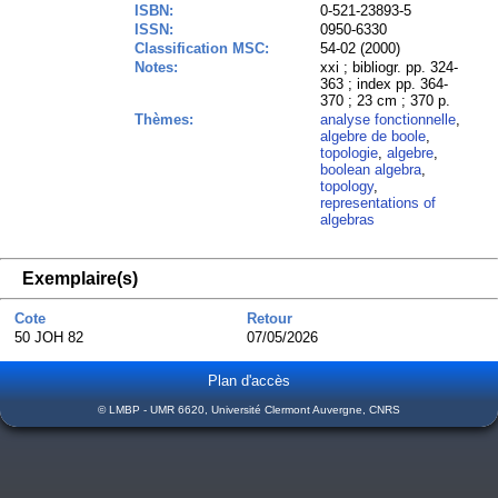
ISBN:
0-521-23893-5
ISSN:
0950-6330
Classification MSC:
54-02 (2000)
Notes:
xxi ; bibliogr. pp. 324-
363 ; index pp. 364-
370 ; 23 cm ; 370 p.
Thèmes:
analyse fonctionnelle
,
algebre de boole
,
topologie
,
algebre
,
boolean algebra
,
topology
,
representations of
algebras
Exemplaire(s)
Cote
Retour
50 JOH 82
07/05/2026
Plan d'accès
© LMBP - UMR 6620, Université Clermont Auvergne, CNRS