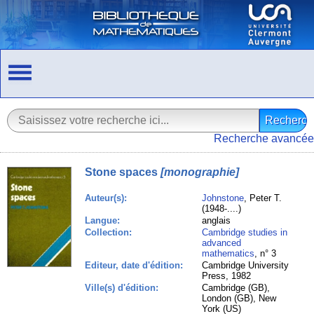
Recherche avancée
Stone spaces
[monographie]
Auteur(s):
Johnstone
, Peter T.
(1948-....)
Langue:
anglais
Collection:
Cambridge studies in
advanced
mathematics
, n° 3
Editeur, date d'édition:
Cambridge University
Press, 1982
Ville(s) d'édition:
Cambridge (GB),
London (GB), New
York (US)