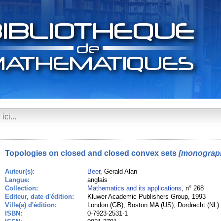
Topologies on closed and closed convex sets
[monograph
Auteur(s):
Beer
, Gerald Alan
Langue:
anglais
Collection:
Mathematics and its applications
, n° 268
Editeur, date d'édition:
Kluwer Academic Publishers Group, 1993
Ville(s) d'édition:
London (GB), Boston MA (US), Dordrecht (NL)
ISBN:
0-7923-2531-1