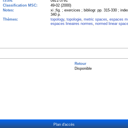
ISSN:
0921-3791
Classification MSC:
49-02 (2000)
Notes:
xi ;fig. ; exercices ; bibliogr. pp. 315-330 ; in
340 p.
Thèmes:
topology
,
topologie
,
metric spaces
,
espaces me
espaces lineaires normes
,
normed linear spac
Retour
Disponible
Plan d'accès