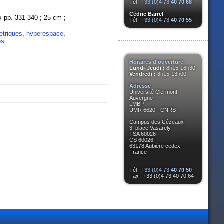
Tél :
+33 (0)4 73
40 70 68
Cédric Barrel
dex pp. 331-340 ; 25 cm ;
Tél :
+33 (0)4 73
40 70 55
triques
,
hyperespace
,
es
Horaires d'ouverture
Lundi-Jeudi :
8h15-16h30
Vendredi :
8h15-13h00
Adresse
Université Clermont
Auvergne -
LMBP
UMR 6620 - CNRS
Campus des Cézeaux
3, place Vasarely
TSA 60026
CS 60026
63178 Aubière cedex
France
Tél :
+33 (0)4 73
40 70 50
Fax : +33 (0)4 73 40 70 64