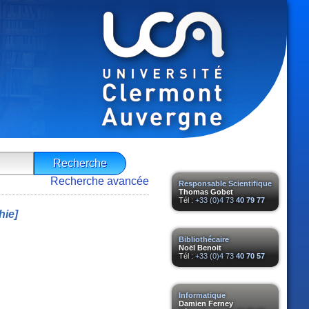
Recherche avancée
Responsable Scientifique
Thomas Gobet
Tél :
+33 (0)4 73
40 79 77
ie]
Bibliothécaire
Noël Benoit
Tél :
+33 (0)4 73
40 70 57
Informatique
Damien Ferney