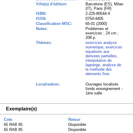
Ville(s) d'édition:
Barcelone (ES), Milan
(IT), Paris (FR)
ISBN:
2-225-80544-X
ISSN:
0754-4405
Classification MSC:
65-01 (2000)
Notes:
Problemes et
exercices ; 24 cm ;
208 p.
Thèmes:
exercices analyse
numerique
,
exercices
equations aux
derivees partielles
,
interpolation de
lagrange
,
analyse de
la methode des
elements finis
Localisation:
Ouvrages localisés
fonds enseignement -
1ère salle
Exemplaire(s)
Cote
Retour
65 RAB 85
Disponible
65 RAB 85
Disponible