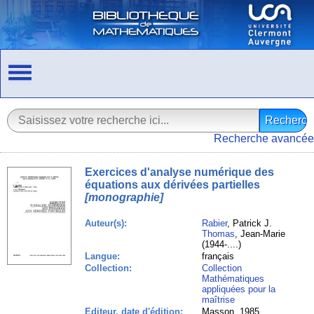
Recherche avancée
Exercices d'analyse numérique des
équations aux dérivées partielles
[monographie]
Auteur(s):
Rabier
, Patrick J.
Thomas
, Jean-Marie
(1944-....)
Langue:
français
Collection:
Collection
Mathématiques
appliquées pour la
maîtrise
Editeur, date d'édition:
Masson, 1985