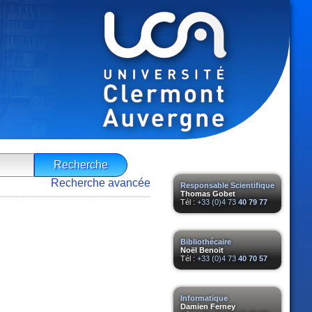
Recherche avancée
Responsable Scientifique
Thomas Gobet
Tél :
+33 (0)4 73
40 79 77
Bibliothécaire
Noël Benoit
Tél :
+33 (0)4 73
40 70 57
Informatique
Damien Ferney