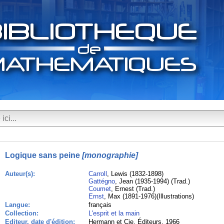
Logique sans peine
[monographie]
Auteur(s):
Carroll
, Lewis (1832-1898)
Gattégno
, Jean (1935-1994) (Trad.)
Coumet
, Ernest (Trad.)
Ernst
, Max (1891-1976)(Illustrations)
Langue:
français
Collection:
L'esprit et la main
Editeur, date d'édition:
Hermann et Cie, Éditeurs, 1966