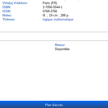
Ville(s) d'édition:
Paris (FR)
ISBN:
2-7056-5544-1
ISSN:
0768-3766
Notes:
Ill. ; 19 cm ; 288 p.
Thèmes:
logique mathematique
Retour
Disponible
Plan d'accès