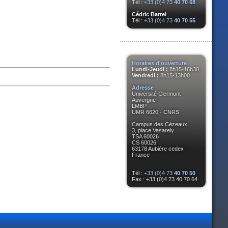
Tél :
+33 (0)4 73
40 70 68
Cédric Barrel
Tél :
+33 (0)4 73
40 70 55
Horaires d'ouverture
Lundi-Jeudi :
8h15-16h30
Vendredi :
8h15-13h00
Adresse
Université Clermont
Auvergne -
LMBP
UMR 6620 - CNRS
Campus des Cézeaux
3, place Vasarely
TSA 60026
CS 60026
63178 Aubière cedex
France
Tél :
+33 (0)4 73
40 70 50
Fax : +33 (0)4 73 40 70 64