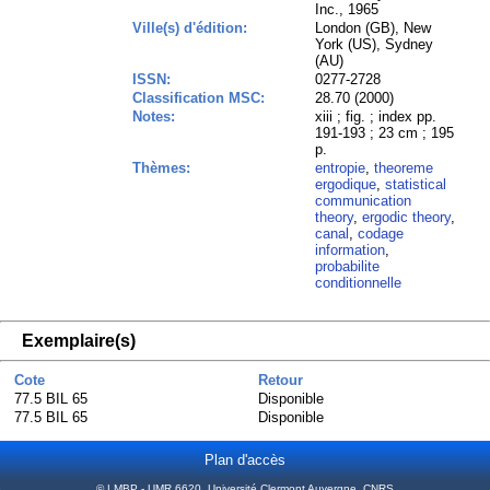
Inc., 1965
Ville(s) d'édition:
London (GB), New
York (US), Sydney
(AU)
ISSN:
0277-2728
Classification MSC:
28.70 (2000)
Notes:
xiii ; fig. ; index pp.
191-193 ; 23 cm ; 195
p.
Thèmes:
entropie
,
theoreme
ergodique
,
statistical
communication
theory
,
ergodic theory
,
canal
,
codage
information
,
probabilite
conditionnelle
Exemplaire(s)
Cote
Retour
77.5 BIL 65
Disponible
77.5 BIL 65
Disponible
Plan d'accès
© LMBP - UMR 6620, Université Clermont Auvergne, CNRS