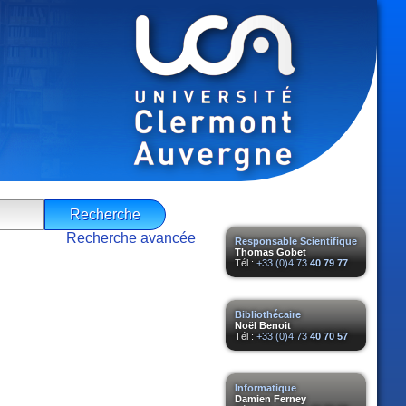
Recherche avancée
Responsable Scientifique
Thomas Gobet
Tél :
+33 (0)4 73
40 79 77
Bibliothécaire
Noël Benoit
Tél :
+33 (0)4 73
40 70 57
Informatique
Damien Ferney