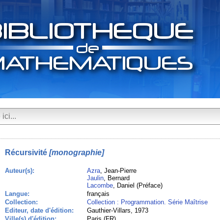
Récursivité
[monographie]
Auteur(s):
Azra
, Jean-Pierre
Jaulin
, Bernard
Lacombe
, Daniel (Préface)
Langue:
français
Collection:
Collection : Programmation. Série Maîtrise
Editeur, date d'édition:
Gauthier-Villars, 1973
Ville(s) d'édition:
Paris (FR)