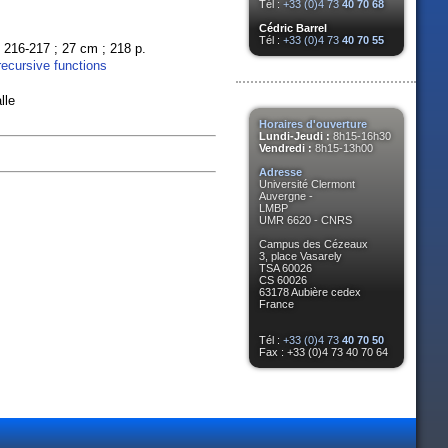
Tél :
+33 (0)4 73
40 70 68
Cédric Barrel
Tél :
+33 (0)4 73
40 70 55
p. 216-217 ; 27 cm ; 218 p.
recursive functions
lle
Horaires d'ouverture
Lundi-Jeudi :
8h15-16h30
Vendredi :
8h15-13h00
Adresse
Université Clermont
Auvergne -
LMBP
UMR 6620 - CNRS
Campus des Cézeaux
3, place Vasarely
TSA 60026
CS 60026
63178 Aubière cedex
France
Tél :
+33 (0)4 73
40 70 50
Fax : +33 (0)4 73 40 70 64