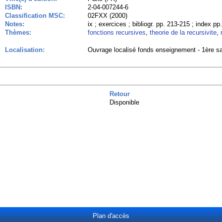
ISBN:
2-04-007244-6
Classification MSC:
02FXX (2000)
Notes:
ix ; exercices ; bibliogr. pp. 213-215 ; index p
Thèmes:
fonctions recursives
,
theorie de la recursivite
,
Localisation:
Ouvrage localisé fonds enseignement - 1ère sa
Retour
Disponible
Plan d'accès