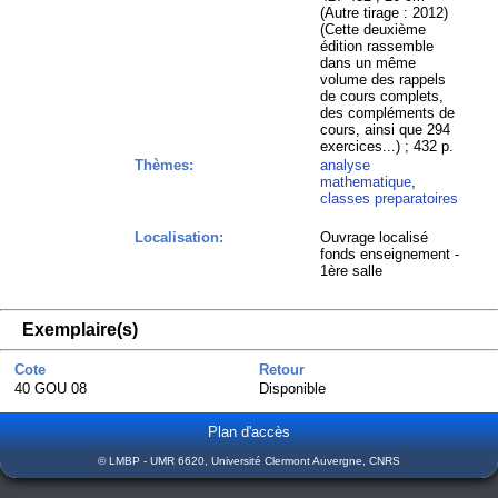
(Autre tirage : 2012)
(Cette deuxième
édition rassemble
dans un même
volume des rappels
de cours complets,
des compléments de
cours, ainsi que 294
exercices...) ; 432 p.
Thèmes:
analyse
mathematique
,
classes preparatoires
Localisation:
Ouvrage localisé
fonds enseignement -
1ère salle
Exemplaire(s)
Cote
Retour
40 GOU 08
Disponible
Plan d'accès
© LMBP - UMR 6620, Université Clermont Auvergne, CNRS