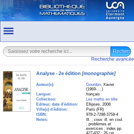
Recherche avancée
Analyse - 2e édition
[monographie]
Auteur(s):
Gourdon
, Xavier
(1969-....)
Langue:
français
Collection:
Les maths en tête
Editeur, date d'édition:
Ellipses, 2008
Ville(s) d'édition:
Paris (FR)
ISBN:
978-2-7298-3759-4
Notes:
Ill. ; couv. ill. en coul.
; problèmes et
exercices ; index pp.
427-432 ; 26 cm